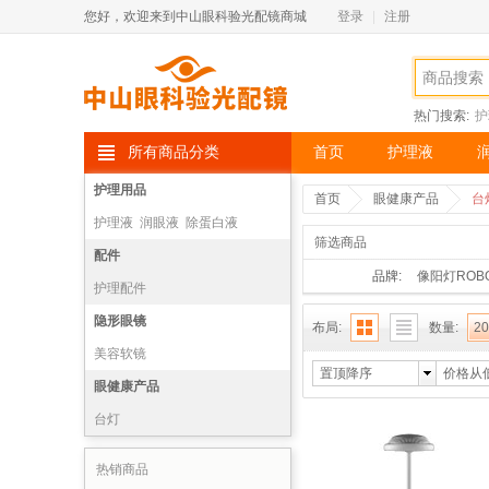
您好，欢迎来到中山眼科验光配镜商城
登录
|
注册
热门搜索:
护
所有商品分类
首页
护理液
护理用品
首页
眼健康产品
台
护理液
润眼液
除蛋白液
筛选商品
双氧水
配件
品牌:
像阳灯ROB
护理配件
隐形眼镜
布局:
数量:
20
美容软镜
置顶降序
价格从
眼健康产品
台灯
热销商品