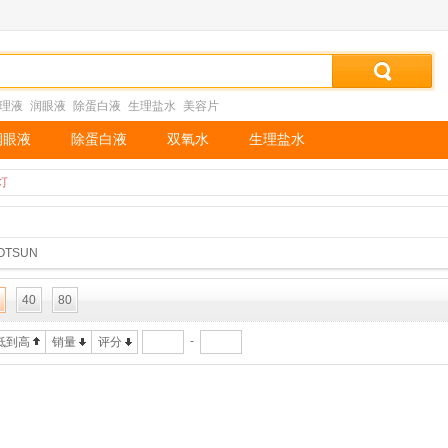
理液
润眼液
除蛋白液
生理盐水
美容片
润眼液
除蛋白液
双氧水
生理盐水
灯
OTSUN
40
80
-
低到高
销量
评分